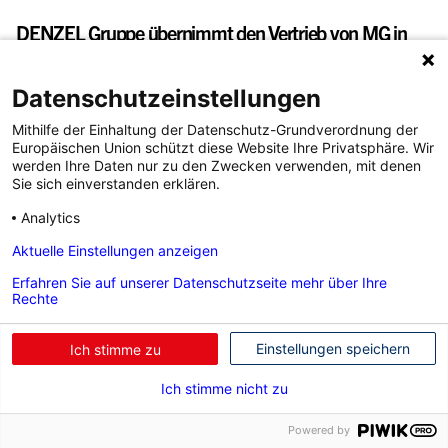
DENZEL Gruppe übernimmt den Vertrieb von MG in
Österreich
Datenschutzeinstellungen
Wien, 10.12.2020 MG Motor Österreich: DENZEL Gruppe
Mithilfe der Einhaltung der Datenschutz-Grundverordnung der
übernimmt den Vertrieb von MG in Österreich &nbsp; Als
Europäischen Union schützt diese Website Ihre Privatsphäre. Wir
Teil der DENZEL Gruppe übernimmt di...
werden Ihre Daten nur zu den Zwecken verwenden, mit denen
Sie sich einverstanden erklären.
Analytics
Aktuelle Einstellungen anzeigen
Erfahren Sie auf unserer Datenschutzseite mehr über Ihre
Rechte
Einstellungen speichern
Ich stimme zu
Ich stimme nicht zu
Powered by