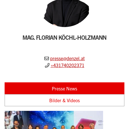
MAG. FLORIAN KÖCHL-HOLZMANN
presse@denzel.at
+431740202371
Presse News
Bilder & Videos