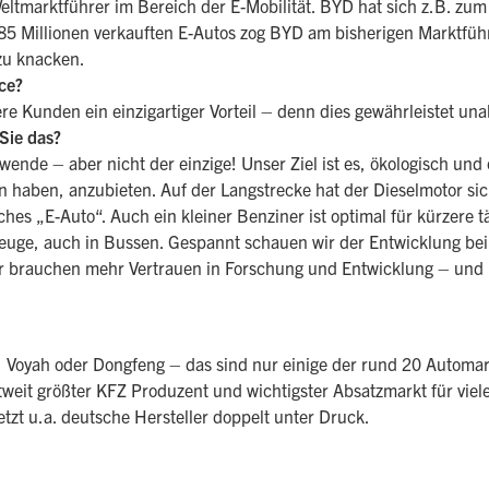
ltmarktführer im Bereich der E-Mobilität. BYD hat sich z.B. zum 
,85 Millionen verkauften E-Autos zog BYD am bisherigen Marktführ
 zu knacken.
ce?
sere Kunden ein einzigartiger Vorteil – denn dies gewährleistet u
Sie das?
mawende – aber nicht der einzige! Unser Ziel ist es, ökologisch u
haben, anzubieten. Auf der Langstrecke hat der Dieselmotor siche
ches „E-Auto“. Auch ein kleiner Benziner ist optimal für kürzere 
zeuge, auch in Bussen. Gespannt schauen wir der Entwicklung bei
 brauchen mehr Vertrauen in Forschung und Entwicklung – und ke
, Voyah oder Dongfeng – das sind nur einige der rund 20 Autom
eltweit größter KFZ Produzent und wichtigster Absatzmarkt für vi
tzt u.a. deutsche Hersteller doppelt unter Druck.