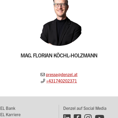
MAG. FLORIAN KÖCHL-HOLZMANN
presse@denzel.at
+431740202371
EL Bank
Denzel auf Social Media
oter
L Karriere