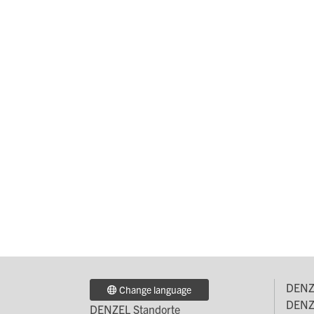
DENZ
Change language
Fo
DENZE
DENZEL Standorte