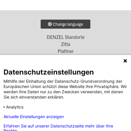
Change language
DENZEL Standorte
Footer
Zitta
Menü
Plattner
Simscha
1
Denzel Unterberger
Datenschutzeinstellungen
Unterberger Denzel
Höglinger Denzel
Mithilfe der Einhaltung der Datenschutz-Grundverordnung der
Europäischen Union schützt diese Website Ihre Privatsphäre. Wir
DENZEL Bank
werden Ihre Daten nur zu den Zwecken verwenden, mit denen
Footer
Sie sich einverstanden erklären.
DENZEL Karriere
Menü
DENZEL Immobilien
Analytics
2
Denzel auf Social Media
Aktuelle Einstellungen anzeigen
Erfahren Sie auf unserer Datenschutzseite mehr über Ihre
Footer
Rechte