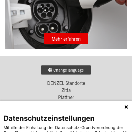
Mehr erfahren
Change language
DENZEL Standorte
Footer
Zitta
Menü
Plattner
Simscha
1
Denzel Unterberger
Datenschutzeinstellungen
Unterberger Denzel
Höglinger Denzel
Mithilfe der Einhaltung der Datenschutz-Grundverordnung der