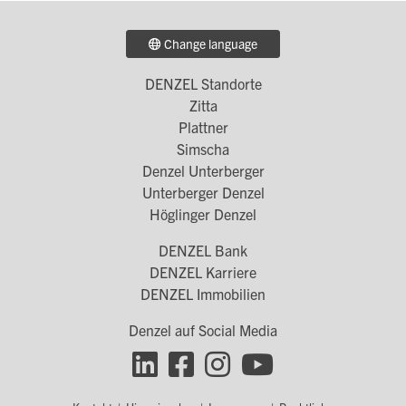
Change language
DENZEL Standorte
Footer
Zitta
Menü
Plattner
Simscha
1
Denzel Unterberger
Unterberger Denzel
Höglinger Denzel
DENZEL Bank
Footer
DENZEL Karriere
Menü
DENZEL Immobilien
2
Denzel auf Social Media
Footer
Social