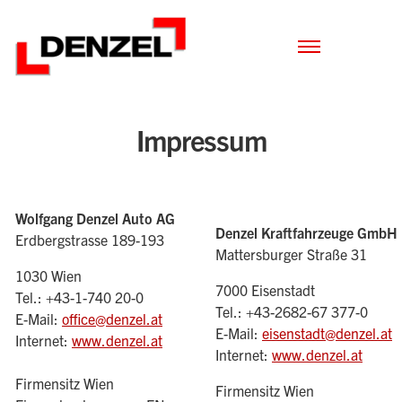
Zum
Inhalt
Impressum
Wolfgang Denzel Auto AG
Denzel Kraftfahrzeuge GmbH
Erdbergstrasse 189-193
Mattersburger Straße 31
1030 Wien
7000 Eisenstadt
Tel.: +43-1-740 20-0
Tel.: +43-2682-67 377-0
E-Mail:
office@denzel.at
E-Mail:
eisenstadt@denzel.at
Internet:
www.denzel.at
Internet:
www.denzel.at
Firmensitz Wien
Firmensitz Wien