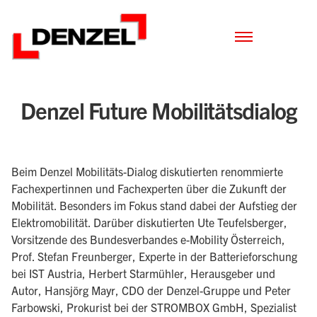
Zum
Inhalt
Denzel Future Mobilitätsdialog
Beim Denzel Mobilitäts-Dialog diskutierten renom­mierte
Fachexpertinnen und Fachexperten über die Zukunft der
Mobilität. Be­sonders im Fokus stand dabei der Aufstieg der
Elektromobilität. Darüber diskutierten Ute Teufelsberger,
Vorsitzende des Bundes­verbandes e-Mobility Österreich,
Prof. Ste­fan Freunberger, Experte in der Batteriefor­schung
bei IST Austria, Herbert Starmühler, Herausgeber und
Autor, Hansjörg Mayr, CDO der Denzel-Gruppe und Peter
Far­bowski, Prokurist bei der STROMBOX GmbH, Spezialist