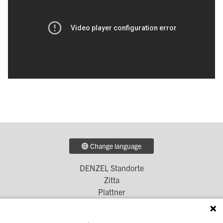
Change language
DENZEL Standorte
Footer
Zitta
Menü
Plattner
Simscha
1
Denzel Unterberger